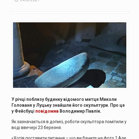
У річці поблизу будинку відомого митця Миколи
Голованя у Луцьку знайшли його скульптури. Про це
у Фейсбуці
повідомив
Володимир Павлік.
Як зазначається в дописі, роботи скульптора помітили у
воді ввечері 23 березня.
«Хотів поставити питання – що ви бачите на фото ? Але