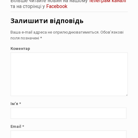
Більше читайте новин на нашому
телеграм каналі
та на сторінці у
Facebook
Залишити відповідь
Ваша e-mail адреса не оприлюднюватиметься.
Обов’язкові
поля позначені
*
Коментар
Ім’я
*
Email
*