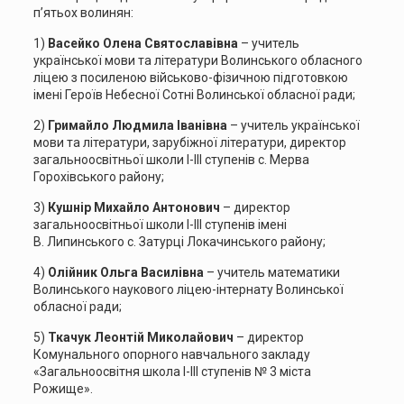
п’ятьох волинян:
1)
Васейко Олена Святославівна
– учитель
української мови та літератури Волинського обласного
ліцею з посиленою військово-фізичною підготовкою
імені Героїв Небесної Сотні Волинської обласної ради;
2)
Гримайло Людмила Іванівна
– учитель української
мови та літератури, зарубіжної літератури, директор
загальноосвітньої школи І-ІІІ ступенів с. Мерва
Горохівського району;
3)
Кушнір Михайло Антонович
– директор
загальноосвітньої школи І-ІІІ ступенів імені
В. Липинського с. Затурці Локачинського району;
4)
Олійник Ольга Василівна
– учитель математики
Волинського наукового ліцею-інтернату Волинської
обласної ради;
5)
Ткачук Леонтій Миколайович
– директор
Комунального опорного навчального закладу
«Загальноосвітня школа І-ІІІ ступенів № 3 міста
Рожище».