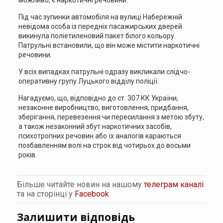
Під час зупинки автомобіля на вулиці Набережній
невідома особа із передніх пасажирських дверей
викинула поліетиленовий пакет білого кольору.
Патрульні встановили, що він може містити наркотичні
речовини.
У всіх випадках патрульні одразу викликали слідчо-
оперативну групу Луцького відділу поліції.
Нагадуємо, що, відповідно до ст. 307 КК України,
незаконне виробництво, виготовлення, придбання,
зберігання, перевезення чи пересилання з метою збуту,
а також незаконний збут наркотичних засобів,
психотропних речовин або їх аналогів караються
позбавленням волі на строк від чотирьох до восьми
років.
Більше читайте новин на нашому
телеграм каналі
та на сторінці у
Facebook
Залишити відповідь