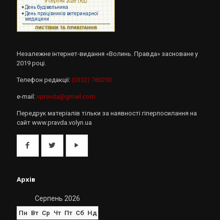
Незалежне інтернет-видання «Волинь. Правда» засноване у
2019 році.
Телефон редакції:
(0332) 780293
e-mail:
vpravda@gmail.com
Передрук матеріалів тільки за наявності гіперпосилання на
сайт www.pravda.volyn.ua
Архів
Серпень 2026
Пн
Вт
Ср
Чт
Пт
Сб
Нд