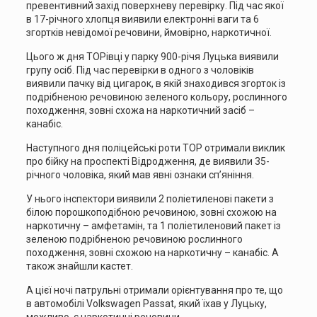
превентивний захід поверхневу перевірку. Під час якої
в 17-річного хлопця виявили електронні ваги та 6
згортків невідомої речовини, ймовірно, наркотичної.
Цього ж дня ТОРівці у парку 900-річя Луцька виявили
групу осіб. Під час перевірки в одного з чоловіків
виявили пачку від цигарок, в якій знаходився згорток із
подрібненою речовиною зеленого кольору, рослинного
походження, зовні схожа на наркотичний засіб –
канабіс.
Наступного дня поліцейські роти ТОР отримали виклик
про бійку на проспекті Відродження, де виявили 35-
річного чоловіка, який мав явні ознаки сп’яніння.
У нього інспектори виявили 2 поліетиленові пакети з
білою порошкоподібною речовиною, зовні схожою на
наркотичну – амфетамін, та 1 поліетиленовий пакет із
зеленою подрібненою речовиною рослинного
походження, зовні схожою на наркотичну – канабіс. А
також знайшли кастет.
А цієї ночі патрульні отримали орієнтування про те, що
в автомобілі Volkswagen Passat, який їхав у Луцьку,
можливо, є наркотичні речовини.