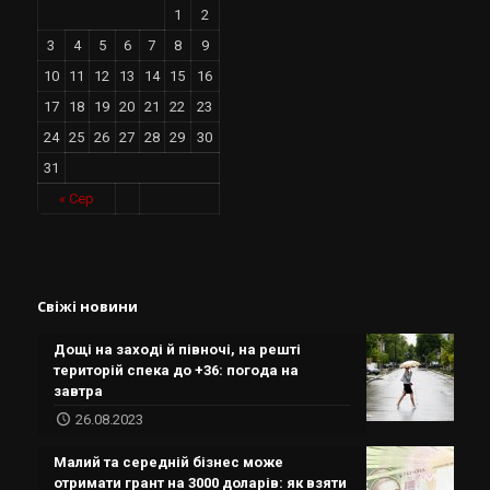
1
2
3
4
5
6
7
8
9
10
11
12
13
14
15
16
17
18
19
20
21
22
23
24
25
26
27
28
29
30
31
« Сер
Свіжі новини
Дощі на заході й півночі, на решті
територій спека до +36: погода на
завтра
26.08.2023
Малий та середній бізнес може
отримати грант на 3000 доларів: як взяти