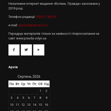
Незалежне інтернет-видання «Волинь. Правда» засноване у
2019 році.
Телефон редакції:
(0332) 780293
e-mail:
vpravda@gmail.com
Передрук матеріалів тільки за наявності гіперпосилання на
сайт www.pravda.volyn.ua
Архів
Серпень 2026
Пн
Вт
Ср
Чт
Пт
Сб
Нд
1
2
3
4
5
6
7
8
9
10
11
12
13
14
15
16