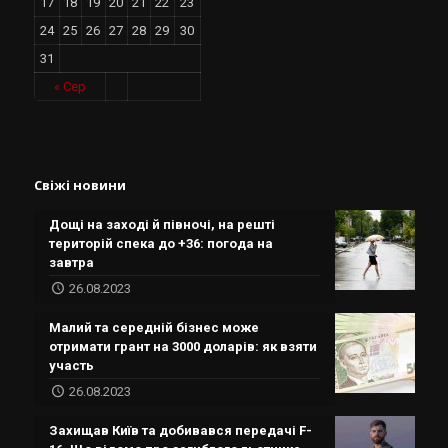
17
18
19
20
21
22
23
24
25
26
27
28
29
30
31
« Сер
Свіжі новини
Дощі на заході й півночі, на решті
територій спека до +36: погода на
завтра
26.08.2023
Малий та середній бізнес може
отримати грант на 3000 доларів: як взяти
участь
26.08.2023
Захищав Київ та добивався передачі F-