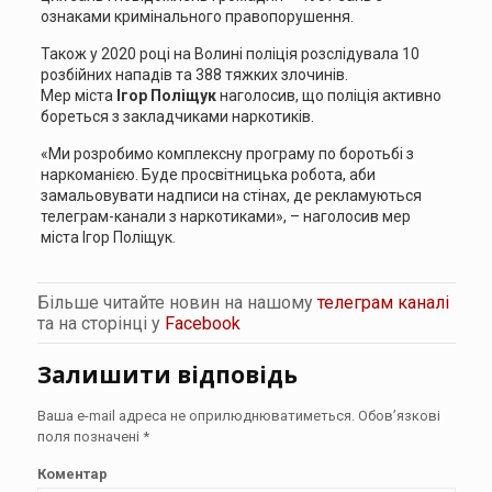
ознаками кримінального правопорушення.
Також у 2020 році на Волині поліція розслідувала 10
розбійних нападів та 388 тяжких злочинів.
Мер міста
Ігор Поліщук
наголосив, що поліція активно
бореться з закладчиками наркотиків.
«Ми розробимо комплексну програму по боротьбі з
наркоманією. Буде просвітницька робота, аби
замальовувати надписи на стінах, де рекламуються
телеграм-канали з наркотиками», – наголосив мер
міста Ігор Поліщук.
Більше читайте новин на нашому
телеграм каналі
та на сторінці у
Facebook
Залишити відповідь
Ваша e-mail адреса не оприлюднюватиметься.
Обов’язкові
поля позначені
*
Коментар