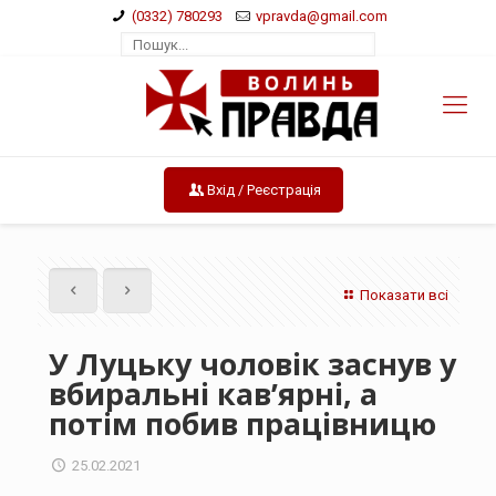
(0332) 780293
vpravda@gmail.com
Вхід / Реєстрація
Показати всі
У Луцьку чоловік заснув у
вбиральні кав’ярні, а
потім побив працівницю
25.02.2021