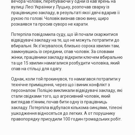
вечора чоловік, перебуваючи у одній із кав’ярень на
вулиці Лесі Українки у Луцьку, розпочав сварку із
працівницею закладу, в результаті якої двічі вдарив її
рукою по голові. Чоловік визнав свою вину, щиро
розкаявся та просив суворо не карати.
Потерпіла повідомила суду, що їй почали скаржитися
відвідувачі закладу на те, що не можуть потрапити до
вбиральні. Як з’ясувалося, близько сорока хвилин там,
замкнувшись із середини, спав чоловік. За словами
жінки, працівники закладу відкрили ключем вбиральню
та ще 15 хвилин намагалися розбудити чоловіка, який
спав на стільці для одягу.
Однак, коли той прокинувся, то намагався потрапити у
технічне приміщення, через що і виник конфлікт з
персоналом. Поліцію викликали відвідувачі закладу, які
стали свідками того, що агресивний чоловік, який
виглядав п’яним, почав бити одну із працівниць
закладу. Потерпіла відбулася кількома синцями, тілесні
ушкодження відносяться до легких. А от порушнику
правопорядку присудили 100 годин громадських робіт.