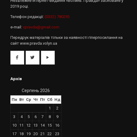
Незалежне інтернет-видання «Волинь. Правда» засноване у
2019 році.
Телефон редакції:
(0332) 780293
e-mail:
vpravda@gmail.com
Передрук матеріалів тільки за наявності гіперпосилання на
сайт www.pravda.volyn.ua
Архів
Серпень 2026
Пн
Вт
Ср
Чт
Пт
Сб
Нд
1
2
3
4
5
6
7
8
9
10
11
12
13
14
15
16
17
18
19
20
21
22
23