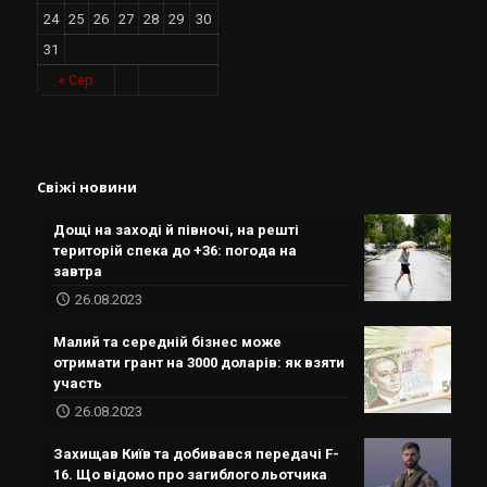
24
25
26
27
28
29
30
31
« Сер
Свіжі новини
Дощі на заході й півночі, на решті
територій спека до +36: погода на
завтра
26.08.2023
Малий та середній бізнес може
отримати грант на 3000 доларів: як взяти
участь
26.08.2023
Захищав Київ та добивався передачі F-
16. Що відомо про загиблого льотчика