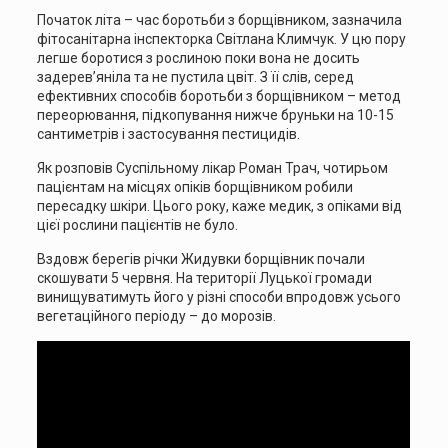
Початок літа – час боротьби з борщівником, зазначила
фітосанітарна інспекторка Світлана Климчук. У цю пору
легше боротися з рослиною поки вона не досить
задерев’яніла та не пустила цвіт. З її слів, серед
ефективних способів боротьби з борщівником – метод
переорювання, підкопування нижче бруньки на 10-15
сантиметрів і застосування пестицидів.
Як розповів Суспільному лікар Роман Трач, чотирьом
пацієнтам на місцях опіків борщівником робили
пересадку шкіри. Цього року, каже медик, з опіками від
цієї рослини пацієнтів не було.
Вздовж берегів річки Жидувки борщівник почали
скошувати 5 червня. На території Луцької громади
винищуватимуть його у різні способи впродовж усього
вегетаційного періоду – до морозів.