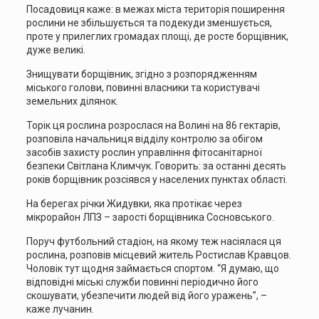
Посадовиця каже: в межах міста територія поширення
рослини не збільшується та подекуди зменшується,
проте у прилеглих громадах площі, де росте борщівник,
дуже великі.
Знищувати борщівник, згідно з розпорядженням
міського голови, повинні власники та користувачі
земельних ділянок.
Торік ця рослина розрослася на Волині на 86 гектарів,
розповіла начальниця відділу контролю за обігом
засобів захисту рослин управління фітосанітарної
безпеки Світлана Климчук. Говорить: за останні десять
років борщівник розсіявся у населених пунктах області.
На берегах річки Жидувки, яка протікає через
мікрорайон ЛПЗ – зарості борщівника Сосновського.
Поруч футбольний стадіон, на якому теж насіялася ця
рослина, розповів місцевий житель Ростислав Кравцов.
Чоловік тут щодня займається спортом. “Я думаю, що
відповідні міські служби повинні періодично його
скошувати, убезпечити людей від його уражень”, –
каже лучанин.