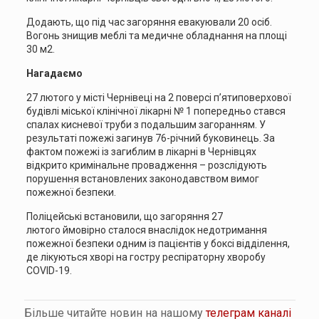
Додають, що під час загоряння евакуювали 20 осіб.
Вогонь знищив меблі та медичне обладнання на площі
30 м2.
Нагадаємо
27 лютого у місті Чернівеці на 2 поверсі п’ятиповерхової
будівлі міської клінічної лікарні № 1 попередньо стався
спалах кисневої труби з подальшим загоранням. У
результаті пожежі загинув 76-річний буковинець. За
фактом пожежі із загиблим в лікарні в Чернівцях
відкрито кримінальне провадження – розслідують
порушення встановлених законодавством вимог
пожежної безпеки.
Поліцейські встановили, що загоряння 27
лютого ймовірно сталося внаслідок недотримання
пожежної безпеки одним із пацієнтів у боксі відділення,
де лікуються хворі на гостру респіраторну хворобу
COVID-19.
Більше читайте новин на нашому
телеграм каналі