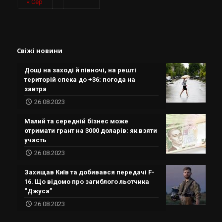
« Сер
Свіжі новини
Дощі на заході й півночі, на решті
територій спека до +36: погода на
завтра
26.08.2023
Малий та середній бізнес може
отримати грант на 3000 доларів: як взяти
участь
26.08.2023
Захищав Київ та добивався передачі F-
16. Що відомо про загиблого льотчика
“Джуса”
26.08.2023