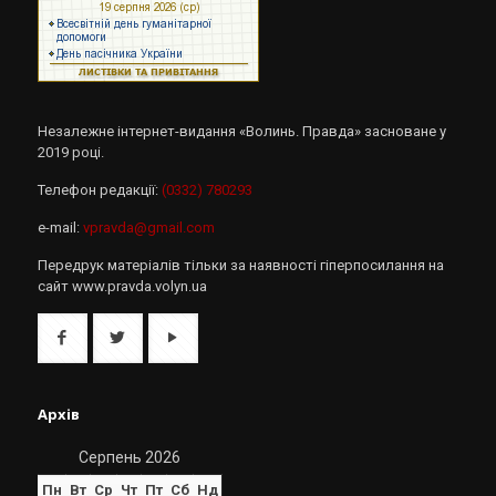
Незалежне інтернет-видання «Волинь. Правда» засноване у
2019 році.
Телефон редакції:
(0332) 780293
e-mail:
vpravda@gmail.com
Передрук матеріалів тільки за наявності гіперпосилання на
сайт www.pravda.volyn.ua
Архів
Серпень 2026
Пн
Вт
Ср
Чт
Пт
Сб
Нд