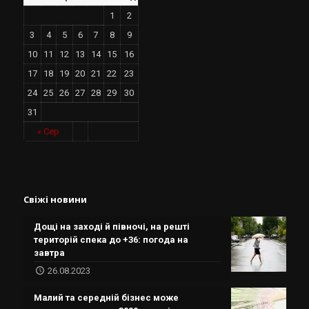
1
2
3
4
5
6
7
8
9
10
11
12
13
14
15
16
17
18
19
20
21
22
23
24
25
26
27
28
29
30
31
« Сер
Свіжі новини
Дощі на заході й півночі, на решті
територій спека до +36: погода на
завтра
26.08.2023
Малий та середній бізнес може