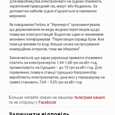
Для виробництва електроенергії на суднах спалюють
скраплений природний газ, мазут або біодизель. За
допомогою кабелів судна з’єднуються із наземною
мережею.
Як повідомляє Forbes, в “Укренерго” прокоментували,
що держкомпанія не веде жодних переговорів щодо
плавучих електростанцій. Водночас один із чиновників
анонімно поінформував: “Переговори справді були. Але
поки це вилами по воді, більше схоже на просування
комерційних інтересів, тому ми обережні”.
Зазначається, що зараз українські приватні споживачі
платять за електроенергію 1,44-1,68 грн за кВт-год,
промисловість на Одещині – до 10 грн за кВт-год. Для
порівняння, плавучі станції турецької Karpowership
виробляють електроенергію, ціна якої у перерахунку на
гривні становить 7,64 – 9,55 грн за кВт-год.
Більше читайте новин на нашому
телеграм каналі
та на сторінці у
Facebook
Залишити відповідь