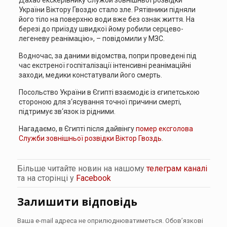
України Віктору Гвоздю стало зле. Рятівники підняли
його тіло на поверхню води вже без ознак життя. На
березі до приїзду швидкої йому робили серцево-
легеневу реанімацію», – повідомили у МЗС.
Водночас, за даними відомства, попри проведені під
час екстреної госпіталізації інтенсивні реанімаційні
заходи, медики констатували його смерть.
Посольство України в Єгипті взаємодіє із єгипетською
стороною для з‘ясування точної причини смерті,
підтримує зв‘язок із рідними.
Нагадаємо, в Єгипті після дайвінгу
помер ексголова
Служби зовнішньої розвідки Віктор Гвоздь
.
Більше читайте новин на нашому
телеграм каналі
та на сторінці у
Facebook
Залишити відповідь
Ваша e-mail адреса не оприлюднюватиметься.
Обов’язкові