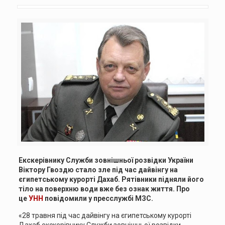
Екскерівнику Служби зовнішньої розвідки України
Віктору Гвоздю стало зле під час дайвінгу на
єгипетському курорті Дахаб. Рятівники підняли його
тіло на поверхню води вже без ознак життя. Про
це
УНН
повідомили у пресслужбі МЗС.
«28 травня під час дайвінгу на єгипетському курорті
Дахаб екскерівнику Служби зовнішньої розвідки