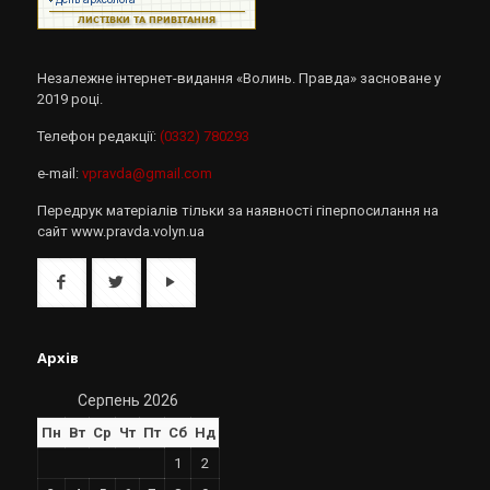
Незалежне інтернет-видання «Волинь. Правда» засноване у
2019 році.
Телефон редакції:
(0332) 780293
e-mail:
vpravda@gmail.com
Передрук матеріалів тільки за наявності гіперпосилання на
сайт www.pravda.volyn.ua
Архів
Серпень 2026
Пн
Вт
Ср
Чт
Пт
Сб
Нд
1
2