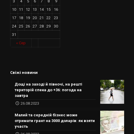
3
4
5
6
7
8
9
10
11
12
13
14
15
16
17
18
19
20
21
22
23
24
25
26
27
28
29
30
31
« Сер
Свіжі новини
Дощі на заході й півночі, на решті
територій спека до +36: погода на
завтра
26.08.2023
Малий та середній бізнес може
отримати грант на 3000 доларів: як взяти
участь