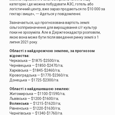
категорію і де можна побудувати АЗС, готель або
логістичний центр, вже зараз продаються по $10 000 за
гектар і вище», 一 йдеться у повідомленні.
Зазначається, що прогнозована вартість землі
сільгосппризначення для вирощування с/г культур
поки не зрозуміла. Але в Держгеокадастрі розповіли,
якою вона може бути після введення ринку землі з 1
липня 2021 року.
Області з найдорожчою землею, за прогнозом
відомства:
Черкаська — $1875-$2500/га;
Чернівецька — $1850-$2470/га;
Харківська — $1845-$2460/га;
Кіровоградська — $1770-$2360/га;
Донецька — $1725-$2300/га.
Області з найдешевшою землею:
Житомирська — $1100-$1590/га;
Львівська — $1200-$1600/га;
Волинська
— $1215-$1620/га;
Рівненська — $1220-$1630/га;
Чернігівська — $1340-$1760/га.