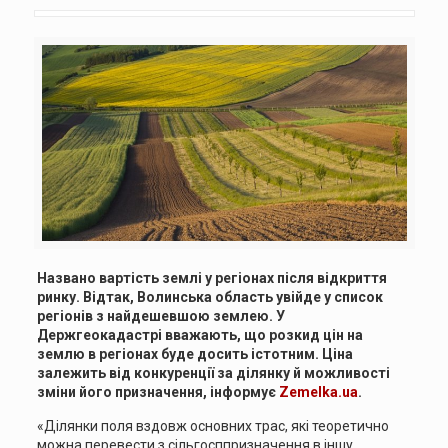
Названо вартість землі у регіонах після відкриття
ринку. Відтак, Волинська область увійде у список
регіонів з найдешевшою землею. У
Держгеокадастрі вважають, що розкид цін на
землю в регіонах буде досить істотним. Ціна
залежить від конкуренції за ділянку й можливості
зміни його призначення, інформує
Zemelka.ua
.
«Ділянки поля вздовж основних трас, які теоретично
можна перевести з сільгосппризначення в іншу