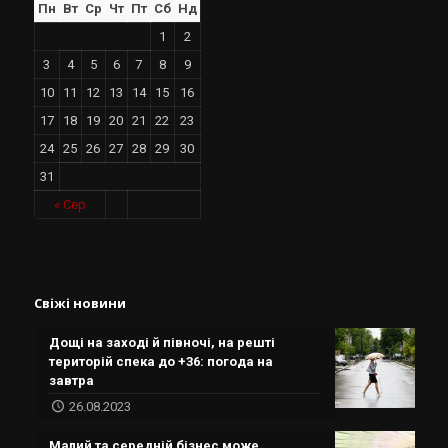
Пн
Вт
Ср
Чт
Пт
Сб
Нд
1
2
3
4
5
6
7
8
9
10
11
12
13
14
15
16
17
18
19
20
21
22
23
24
25
26
27
28
29
30
31
« Сер
Свіжі новини
Дощі на заході й півночі, на решті
територій спека до +36: погода на
завтра
26.08.2023
Малий та середній бізнес може