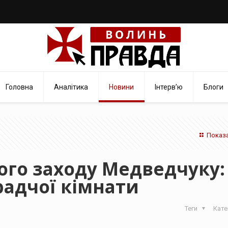
Головна
Аналітика
Новини
Інтерв’ю
Блоги
Показа
ого заходу Медведчуку:
радчої кімнати
Теги
Кате