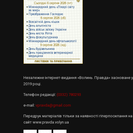
Незалежне інтернет-видання «Волинь. Правда» засноване 
2019 році.
Телефон редакції:
(0332) 780293
e-mail:
vpravda@gmail.com
Передрук матеріалів тільки за наявності гіперпосилання на
сайт www.pravda.volyn.ua