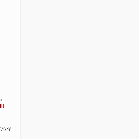
о
НН
.
дчуку.