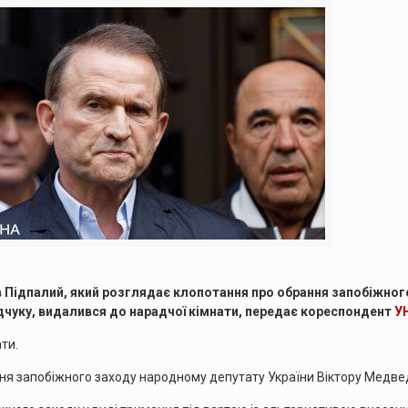
 Підпалий, який розглядає клопотання про обрання запобіжног
дчуку, видалився до нарадчої кімнати, передає кореспондент
У
ти.
ня запобіжного заходу народному депутату України Віктору Медве