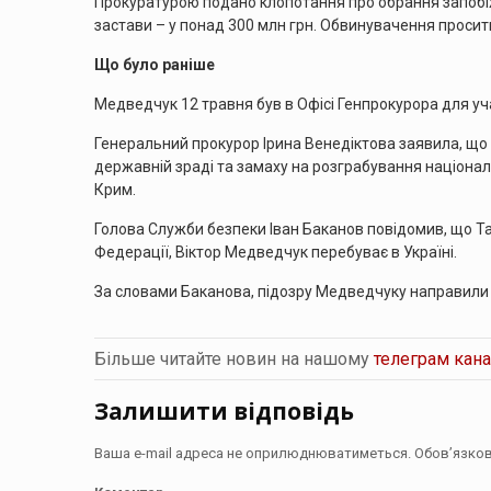
Прокуратурою подано клопотання про обрання запобіж
застави – у понад 300 млн грн. Обвинувачення просит
Що було раніше
Медведчук 12 травня був в Офісі Генпрокурора для учас
Генеральний прокурор Ірина Венедіктова заявила, що 
державній зраді та замаху на розграбування націонал
Крим.
Голова Служби безпеки Іван Баканов повідомив, що Тар
Федерації, Віктор Медведчук перебуває в Україні.
За словами Баканова, підозру Медведчуку направили 
Більше читайте новин на нашому
телеграм кана
Залишити відповідь
Ваша e-mail адреса не оприлюднюватиметься.
Обов’язков