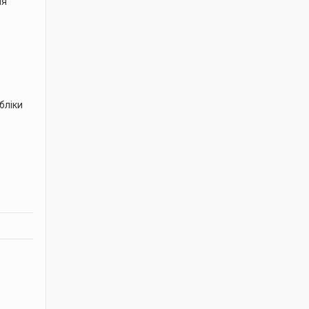
ня
бліки