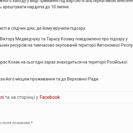
ного заходу у виді тримання під вартою із альтернативою внесен
ь арештувати нардепа до 10 липня.
ті в слідчих діях, де йому вручили підозру.
Віктору Медведчуку та Тарасу Козаку повідомлено про підозру у
ьних ресурсів на тимчасово окупованій території Автономної Респу
ас Козак на сьогодні зараз знаходиться на території Російської
за його місцем проживання та до Верховної Ради.
лі
та на сторінці у
Facebook
і поля позначені
*