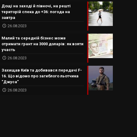
Дощі на заході й півночі, на решті
територій спека до +36: погода на
завтра
26.08.2023
Малий та середній бізнес може
отримати грант на 3000 доларів: як взяти
участь
26.08.2023
Захищав Київ та добивався передачі F-
16. Що відомо про загиблого льотчика
“Джуса”
26.08.2023