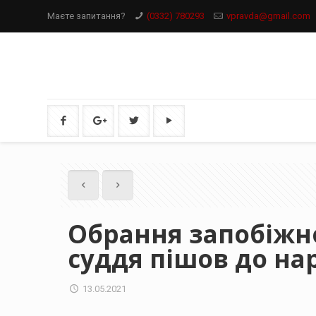
Маєте запитання?
(0332) 780293
vpravda@gmail.com
Обрання запобіжн
суддя пішов до на
13.05.2021