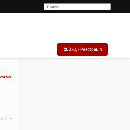
Вхід / Реєстрація
ти всі
горії