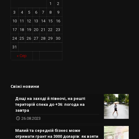
1
2
3
4
5
6
7
8
9
10
11
12
13
14
15
16
17
18
19
20
21
22
23
24
25
26
27
28
29
30
31
« Сер
Свіжі новини
Дощі на заході й півночі, на решті
територій спека до +36: погода на
завтра
26.08.2023
Малий та середній бізнес може
отримати грант на 3000 доларів: як взяти