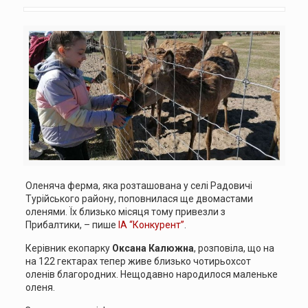
Оленяча ферма, яка розташована у селі Радовичі
Турійського району, поповнилася ще двомастами
оленями. Їх близько місяця тому привезли з
Прибалтики, – пише
ІА “Конкурент”
.
Керівник екопарку
Оксана Калюжна
, розповіла, що на
на 122 гектарах тепер живе близько чотирьохсот
оленів благородних. Нещодавно народилося маленьке
оленя.