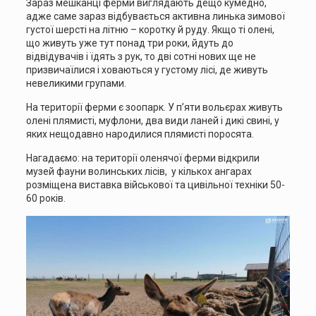
Зараз мешканці ферми виглядають дещо кумедно,
адже саме зараз відбувається активна линька зимової
густої шерсті на літню – коротку й руду. Якщо ті олені,
що живуть уже тут понад три роки, йдуть до
відвідувачів і їдять з рук, то дві сотні нових ще не
призвичаїлися і ховаються у густому лісі, де живуть
невеликими групами.
На території ферми є зоопарк. У п’яти вольєрах живуть
олені плямисті, муфлони, два види ланей і дикі свині, у
яких нещодавно народилися плямисті поросята.
Нагадаємо: на території оленячої ферми відкрили
музей фауни волинських лісів, у кількох ангарах
розміщена виставка військової та цивільної техніки 50-
60 років.