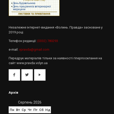
Незалежне інтернет-видання «Волинь. Правда» засноване у
2019 році.
Телефон редакції:
(0332) 780293
e-mail:
vpravda@gmail.com
Передрук матеріалів тільки за наявності гіперпосилання на
сайт www.pravda.volyn.ua
Архів
Серпень 2026
Пн
Вт
Ср
Чт
Пт
Сб
Нд