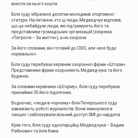
внести за нього кошти.
Біля суду зібралися десятки молодиків спортивної
статури. На питання, хто ці люди, Медведчук відповів,
що це небайдужі люди, які підтримують його та
представники громадських організацій (зокрема
«Патріоти – За життя»), а не охорона.
За його словами, він готовий до СІЗО, але «все буде
нормально».
Біля суду перебуває керівник охоронної фірми «Шторм».
Представники фірми охороняють Медведчука та його
будинок.
За словами керівника «Шторму», біля суду перебуває
принаймні 30 його підопічних.
Водночас, «люди в чорному» біля Печерського суду
заважають роботі журналістів. Вони зімкнулися в
ланцюг і заблокували вільний доступ ЗМІ до нардепа.
Крім того, біля суду однопарційці Медведчука – Вадим
Рабінович та Ілля Кива.