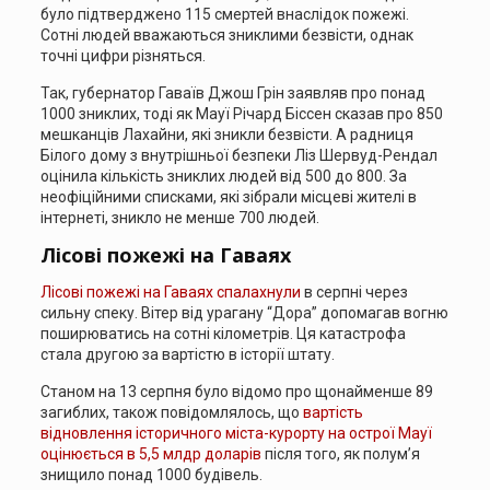
було підтверджено 115 смертей внаслідок пожежі.
Сотні людей вважаються зниклими безвісти, однак
точні цифри різняться.
Так, губернатор Гаваїв Джош Грін заявляв про понад
1000 зниклих, тоді як Мауї Річард Біссен сказав про 850
мешканців Лахайни, які зникли безвісти. А радниця
Білого дому з внутрішньої безпеки Ліз Шервуд-Рендал
оцінила кількість зниклих людей від 500 до 800. За
неофіційними списками, які зібрали місцеві жителі в
інтернеті, зникло не менше 700 людей.
Лісові пожежі на Гаваях
Лісові пожежі на Гаваях спалахнули
в серпні через
сильну спеку. Вітер від урагану “Дора” допомагав вогню
поширюватись на сотні кілометрів. Ця катастрофа
стала другою за вартістю в історії штату.
Станом на 13 серпня було відомо про щонайменше 89
загиблих, також повідомлялось, що
вартість
відновлення історичного міста-курорту на острої Мауї
оцінюється в 5,5 млдр доларів
після того, як полум’я
знищило понад 1000 будівель.