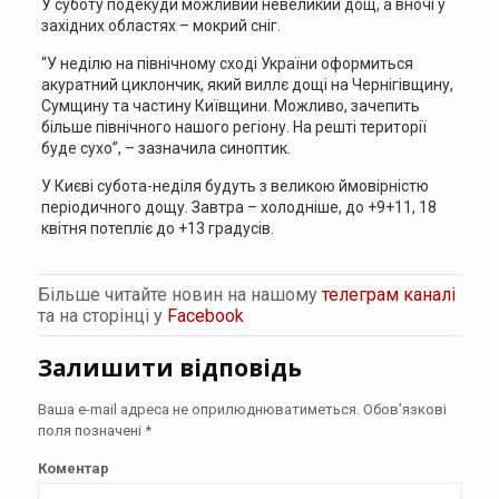
У суботу подекуди можливий невеликий дощ, а вночі у
західних областях – мокрий сніг.
“У неділю на північному сході України оформиться
акуратний циклончик, який виллє дощі на Чернігівщину,
Сумщину та частину Київщини. Можливо, зачепить
більше північного нашого регіону. На решті території
буде сухо”, – зазначила синоптик.
У Києві субота-неділя будуть з великою ймовірністю
періодичного дощу. Завтра – холодніше, до +9+11, 18
квітня потепліє до +13 градусів.
Більше читайте новин на нашому
телеграм каналі
та на сторінці у
Facebook
Залишити відповідь
Ваша e-mail адреса не оприлюднюватиметься.
Обов’язкові
поля позначені
*
Коментар