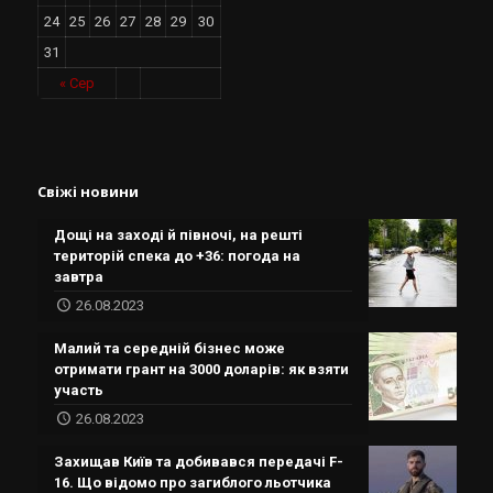
24
25
26
27
28
29
30
31
« Сер
Свіжі новини
Дощі на заході й півночі, на решті
територій спека до +36: погода на
завтра
26.08.2023
Малий та середній бізнес може
отримати грант на 3000 доларів: як взяти
участь
26.08.2023
Захищав Київ та добивався передачі F-
16. Що відомо про загиблого льотчика