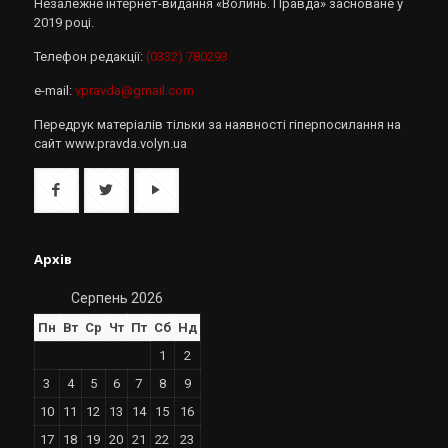
Незалежне інтернет-видання «Волинь. Правда» засноване у
2019 році.
Телефон редакції:
(0332) 780293
e-mail:
vpravda@gmail.com
Передрук матеріалів тільки за наявності гіперпосилання на
сайт www.pravda.volyn.ua
Архів
Серпень 2026
Пн
Вт
Ср
Чт
Пт
Сб
Нд
1
2
3
4
5
6
7
8
9
10
11
12
13
14
15
16
17
18
19
20
21
22
23