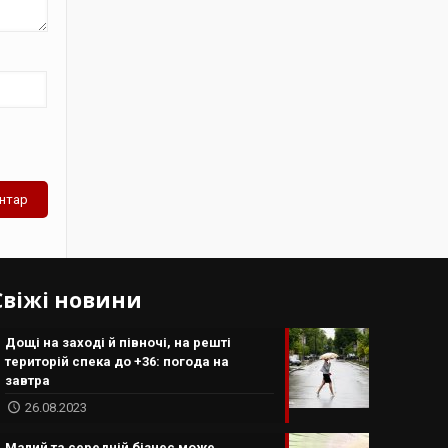
Свіжі новини
Дощі на заході й півночі, на решті
територій спека до +36: погода на
завтра
26.08.2023
Малий та середній бізнес може