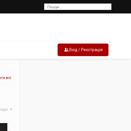
Вхід / Реєстрація
ти всі
горії