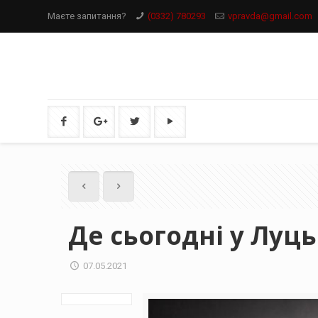
Маєте запитання?
(0332) 780293
vpravda@gmail.com
Де сьогодні у Луць
07.05.2021