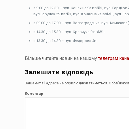
з 9:00 до 12:30 – вул. Конякіна 9а вв№1, вул. Гордію
вул.Гордіюк 29 вв№1, вул. Конякіна 7а вв№1, вул. Гор
з 09:00 до 17:00 – вул. Волгоградська, вул. Алмазова
з 14:30 до 15:30 – вул. Кравчука 9 вв№1;
з 13:30 до 14:30 – вул. Федорова 4в.
Більше читайте новин на нашому
телеграм кана
Залишити відповідь
Ваша e-mail адреса не оприлюднюватиметься.
Обов’язков
Коментар