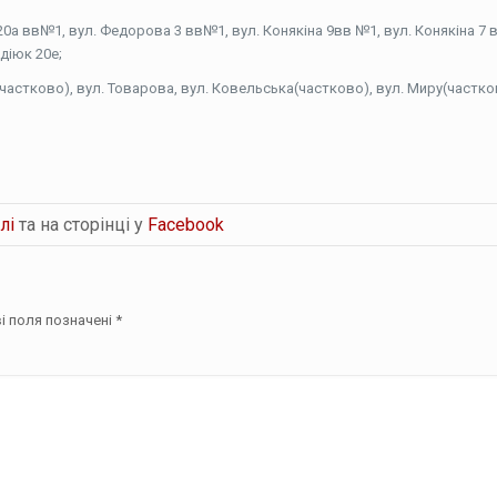
к 20а вв№1, вул. Федорова 3 вв№1, вул. Конякіна 9вв №1, вул. Конякіна 7
діюк 20е;
(частково), вул. Товарова, вул. Ковельська(частково), вул. Миру(частко
лі
та на сторінці у
Facebook
і поля позначені
*