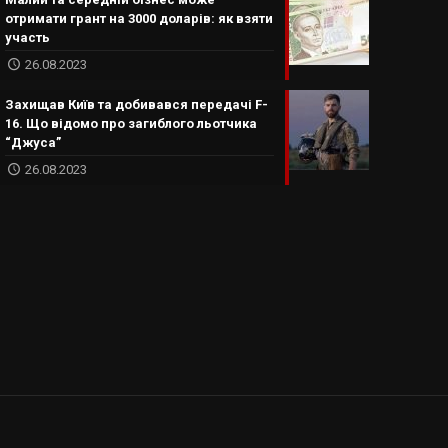
отримати грант на 3000 доларів: як взяти
участь
26.08.2023
Захищав Київ та добивався передачі F-
16. Що відомо про загиблого льотчика
“Джуса”
26.08.2023