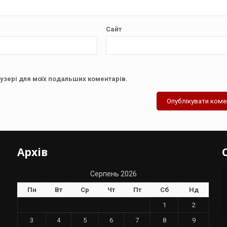
Сайт
аузері для моїх подальших коментарів.
Архів
Серпень 2026
Пн
Вт
Ср
Чт
Пт
Сб
Нд
1
2
3
4
5
6
7
8
9