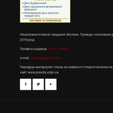
Незалежне інтернет-видання «Волинь. Правда» засноване 
2019 році.
Телефон редакції:
(0332) 780293
e-mail:
vpravda@gmail.com
Передрук матеріалів тільки за наявності гіперпосилання на
сайт www.pravda.volyn.ua