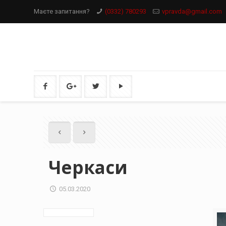
Маєте запитання?
(0332) 780293
vpravda@gmail.com
Черкаси
05.03.2020