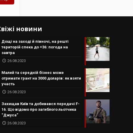
Свіжі новини
Дощі на заході й півночі, на решті
територій спека до +36: погода на
завтра
26.08.2023
Малий та середній бізнес може
отримати грант на 3000 доларів: як взяти
участь
26.08.2023
Захищав Київ та добивався передачі F-
16. Що відомо про загиблого льотчика
“Джуса”
26.08.2023