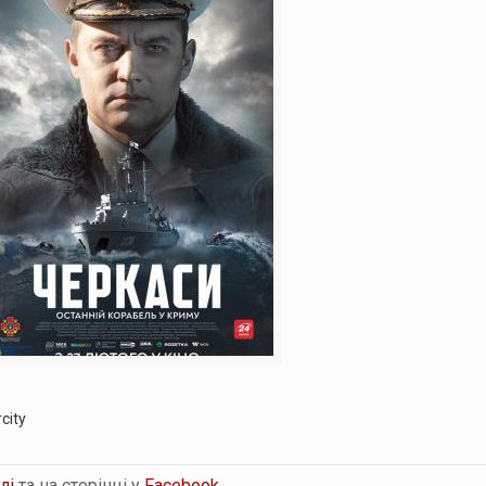
city
лі
та на сторінці у
Facebook