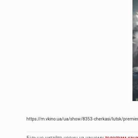
https://m.vkino.ua/ua/show/8353-cherkasi/lutsk/premier
Більше читайте новин на нашому
телеграм кана