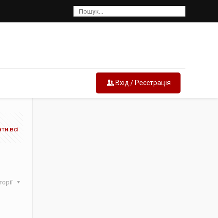
Вхід / Реєстрація
ти всі
горії