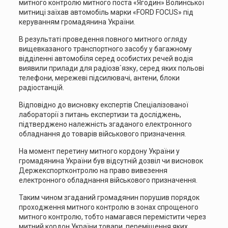
митного контролю митного поста «Ягодин» Волинської
митниці заїхав автомобіль марки «FORD FOCUS» під
керуванням громадянина України.
В результаті проведення повного митного огляду
вищевказаного транспортного засобу у багажному
відділенні автомобіля серед особистих речей водія
виявили прилади для радіозв`язку, серед яких польові
телефони, мережеві підсилювачі, антени, блоки
радіостанцій.
Відповідно до висновку експертів Спеціалізованої
лабораторії з питань експертизи та досліджень,
підтверджено належність згаданого електронного
обладнання до товарів військового призначення.
На момент перетину митного кордону України у
громадянина України був відсутній дозвіл чи висновок
Держекспортконтролю на право вивезення
електронного обладнання військового призначення.
Таким чином згаданий громадянин порушив порядок
проходження митного контролю в зонах спрощеного
митного контролю, тобто намагався перемістити через
митний кордон України товари, переміщення яких