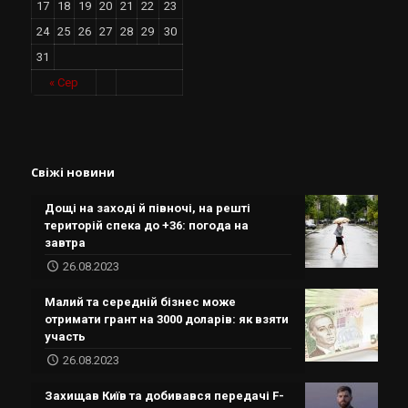
17
18
19
20
21
22
23
24
25
26
27
28
29
30
31
« Сер
Свіжі новини
Дощі на заході й півночі, на решті
територій спека до +36: погода на
завтра
26.08.2023
Малий та середній бізнес може
отримати грант на 3000 доларів: як взяти
участь
26.08.2023
Захищав Київ та добивався передачі F-