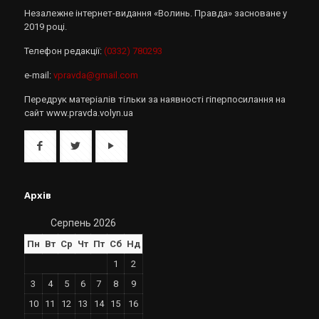
Незалежне інтернет-видання «Волинь. Правда» засноване у
2019 році.
Телефон редакції:
(0332) 780293
e-mail:
vpravda@gmail.com
Передрук матеріалів тільки за наявності гіперпосилання на
сайт www.pravda.volyn.ua
Архів
Серпень 2026
Пн
Вт
Ср
Чт
Пт
Сб
Нд
1
2
3
4
5
6
7
8
9
10
11
12
13
14
15
16