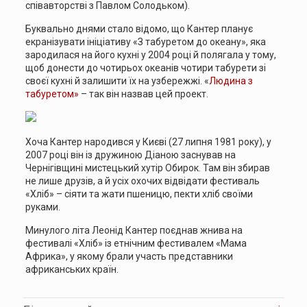
співавторстві з Павлом Солодьком).
Буквально днями стало відомо, що Кантер планує
екранізувати ініціативу «З табуретом до океану», яка
зародилася на його кухні у 2004 році й полягала у тому,
щоб донести до чотирьох океанів чотири табурети зі
своєї кухні й залишити їх на узбережжі. «
Людина з
табуретом»
– так він назвав цей проект.
Хоча Кантер народився у Києві (27 липня 1981 року), у
2007 році він із дружиною Діаною заснував на
Чернігівщині мистецький хутір Обирок. Там він збирав
не лише друзів, а й усіх охочих відвідати фестиваль
«Хліб» – сіяти та жати пшеницю, пекти хліб своїми
руками.
Минулого літа Леонід Кантер поєднав жнива на
фестивалі «Хліб» із етнічним фестивалем «Мама
Африка», у якому брали участь представники
африканських країн.