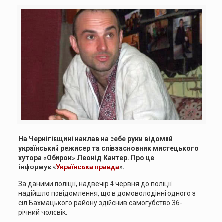
На Чернігівщині наклав на себе руки відомий
український режисер та співзасновник мистецького
хутора
«
Обирок
»
Леонід Кантер. Про це
інформує
«
Українська правда
»
.
За даними поліції, надвечір 4 червня до поліції
надійшло повідомлення, що в домоволодінні одного з
сіл Бахмацького району здійснив самогубство 36-
річний чоловік.