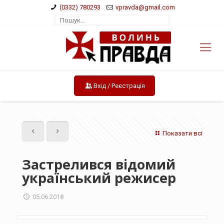
(0332) 780293
vpravda@gmail.com
Вхід / Реєстрація
Показати всі
Застрелився відомий
український режисер
05.06.2018