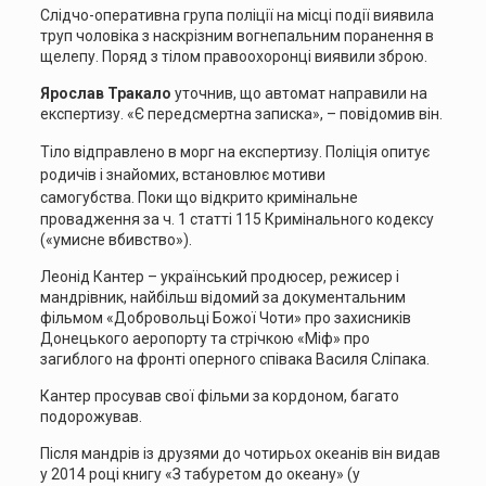
Слідчо-оперативна група поліції на місці події виявила
труп чоловіка з наскрізним вогнепальним поранення в
щелепу. Поряд з тілом правоохоронці виявили зброю.
Ярослав Тракало
уточнив, що автомат направили на
експертизу. «Є передсмертна записка», – повідомив він.
Тіло відправлено в морг на експертизу. Поліція опитує
родичів і знайомих, встановлює мотиви
самогубства.
Поки що відкрито кримінальне
провадження за ч. 1 статті 115 Кримінального кодексу
(«умисне вбивство»).
Леонід Кантер – український продюсер, режисер і
мандрівник, найбільш відомий за документальним
фільмом «Добровольці Божої Чоти» про захисників
Донецького аеропорту та стрічкою «Міф» про
загиблого на фронті оперного співака Василя Сліпака.
Кантер просував свої фільми за кордоном, багато
подорожував.
Після мандрів із друзями до чотирьох океанів він видав
у 2014 році книгу «З табуретом до океану» (у