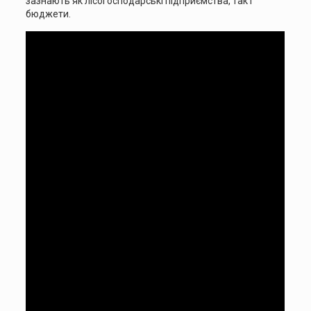
зазнають як лісогосподарські підприємства, так і
бюджети.