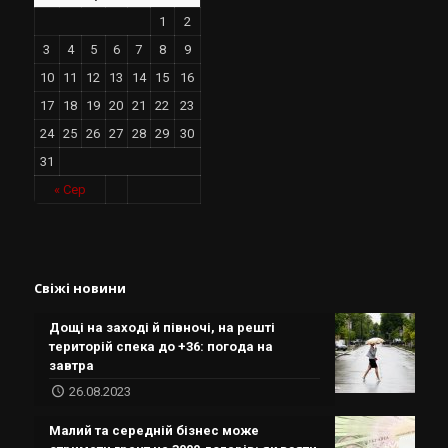
1
2
3
4
5
6
7
8
9
10
11
12
13
14
15
16
17
18
19
20
21
22
23
24
25
26
27
28
29
30
31
« Сер
Свіжі новини
Дощі на заході й півночі, на решті
територій спека до +36: погода на
завтра
26.08.2023
Малий та середній бізнес може