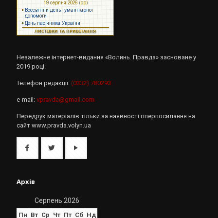
Незалежне інтернет-видання «Волинь. Правда» засноване у
2019 році.
Телефон редакції:
(0332) 780293
e-mail:
vpravda@gmail.com
Передрук матеріалів тільки за наявності гіперпосилання на
сайт www.pravda.volyn.ua
Архів
Серпень 2026
Пн
Вт
Ср
Чт
Пт
Сб
Нд