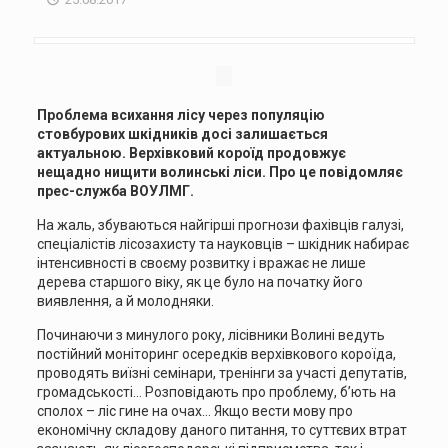
Проблема всихання лісу через популяцію
стовбурових шкідників досі залишається
актуальною. Верхівковий короїд продовжує
нещадно нищити волинські ліси. Про це повідомляє
прес-служба ВОУЛМГ.
На жаль, збуваються найгірші прогнози фахівців галузі,
спеціалістів лісозахисту та науковців – шкідник набирає
інтенсивності в своєму розвитку і вражає не лише
дерева старшого віку, як це було на початку його
виявлення, а й молодняки.
Починаючи з минулого року, лісівники Волині ведуть
постійний моніторинг осередків верхівкового короїда,
проводять виїзні семінари, тренінги за участі депутатів,
громадськості… Розповідають про проблему, б’ють на
сполох – ліс гине на очах… Якщо вести мову про
економічну складову даного питання, то суттєвих втрат