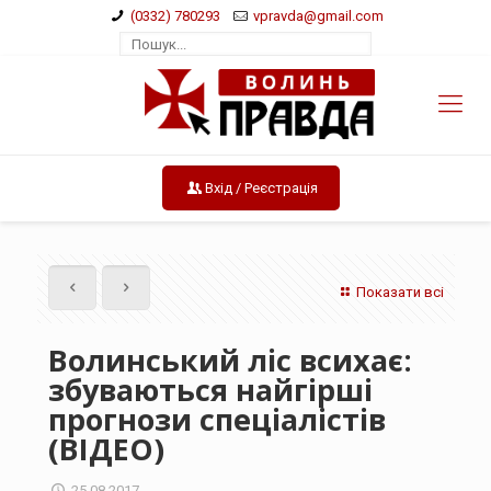
(0332) 780293
vpravda@gmail.com
Вхід / Реєстрація
Показати всі
Волинський ліс всихає:
збуваються найгірші
прогнози спеціалістів
(ВІДЕО)
25.08.2017