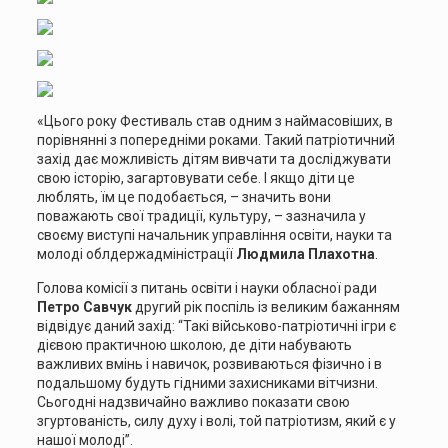
«Цього року Фестиваль став одним з наймасовіших, в
порівнянні з попередніми роками. Такий патріотичний
захід дає можливість дітям вивчати та досліджувати
свою історію, загартовувати себе. І якщо діти це
люблять, їм це подобається, – значить вони
поважають свої традиції, культуру, – зазначила у
своєму виступі начальник управління освіти, науки та
молоді облдержадміністрації
Людмила Плахотна
.
Голова комісії з питань освіти і науки обласної ради
Петро Савчук
другий рік поспіль із великим бажанням
відвідує даний захід: “Такі військово-патріотичні ігри є
дієвою практичною школою, де діти набувають
важливих вмінь і навичок, розвиваються фізично і в
подальшому будуть гідними захисниками вітчизни.
Сьогодні надзвичайно важливо показати свою
згуртованість, силу духу і волі, той патріотизм, який є у
нашої молоді”.