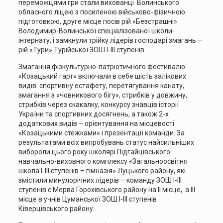
переможцями гри стали вихованці Волинського
обласного ліцею з посиленою військово-фізичною
підготовкою, друге місце посів рій «Безстрашні»
Володимир-Волинської спеціалізованої школи-
інтернату, і замкнули трійку лідерів господарі змагань –
рій «Тури» Турійської ЗОШ І-ІІІ ступенів.
Змагання фізкультурно-патріотичного фестивалю
«Козацький гарт» включали в себе шість залікових
видів: спортивну естафету, перетягування канату,
змагання з «човникового бігу», стрибків у довжину,
стрибків через скакалку, конкурсу знавців історії
України та спортивних досягнень, а також 2-х
додаткових видів – орієнтування на місцевості
«Козацькими стежками» і презентації команди. За
результатами всіх випробувань статус найсильніших
вибороли цього року школярі Підгайцівського
навчально-виховного комплексу «Загальноосвітня
школа І-ІІІ ступенів – гімназія» Луцького району, які
змістили минулорічних лідерів – команду ЗОШ І-ІІІ
ступенів с.Мерва Горохівського району на ІІ місце, а ІІІ
місце в учнів Цуманської ЗОШ І-ІІІ ступенів
Ківерцівського району.