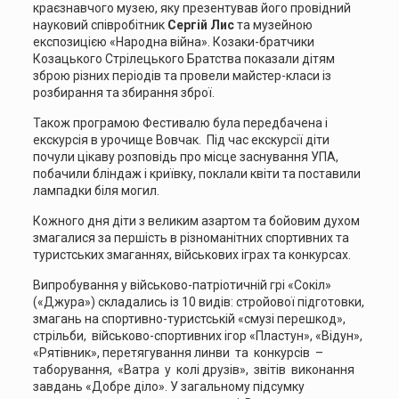
краєзнавчого музею, яку презентував його провідний
науковий співробітник
Сергій Лис
та музейною
експозицією «Народна війна». Козаки-братчики
Козацького Стрілецького Братства показали дітям
зброю різних періодів та провели майстер-класи із
розбирання та збирання зброї.
Також програмою Фестивалю була передбачена і
екскурсія в урочище Вовчак. Під час екскурсії діти
почули цікаву розповідь про місце заснування УПА,
побачили бліндаж і криївку, поклали квіти та поставили
лампадки біля могил.
Кожного дня діти з великим азартом та бойовим духом
змагалися за першість в різноманітних спортивних та
туристських змаганнях, військових іграх та конкурсах.
Випробування у військово-патріотичній грі «Сокіл»
(«Джура») складались із 10 видів: стройової підготовки,
змагань на спортивно-туристській «смузі перешкод»,
стрільби, військово-спортивних ігор «Пластун», «Відун»,
«Рятівник», перетягування линви та конкурсів –
таборування, «Ватра у колі друзів», звітів виконання
завдань «Добре діло». У загальному підсумку