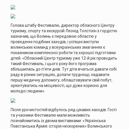
Голова штабу Фестивалю, директор обласного Центру
туризму, спорту та екскурсій Леонід Толстіхін з гордістю
зазначив, що Волинь є передовою областю у
проведенні подібних заходів, і успішні виступи
волинських команд у всеукраїнських змаганнях є
показником комплексної роботи та хорошої підготовки
дітей. «Обласний Центр туризму уже 12-й рік проводить
такий Фестиваль, і цього року його програма
збільшилась до п’яти днів. Тут діти вчаться давати собі
раду в різних ситуаціях, долати труднощі, надавати
першу медичну допомогу, облаштовувати свій побут,
орієнтуватись на місцевості, що дуже корисно для
молодої людини».
Після урочистостей відбулось ряд цікавих заходів. Гості
та учасники Фестивалю мали можливість
познайомитись із двома виставками: «Українська
Повстанська Армія: історія нескорених» Волинського