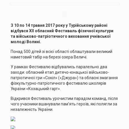
З 10 по 14 травня 2017 року у Турійському районі
відбувся ХІІ обласний Фестиваль фізичної культури
та військово-патріотичного виховання учнівської
молоді Волині.
Понад 500 дітей зі всієї області облаштували великий
наметовий табір на березі озера Величі.
У рамках Фестивалю відбувались паралельно два
заходи: обласний етап дитячо-юнацької військово-
патріотичної гри «Сокіл» («Джура») та обласні змагання
фізкультурно-патріотичного фестивалю школярів
України «Козацький гарт».
Відкрився Фестиваль урочистим парадом команд, після
чого учасники вшанували пам’ять героїв, які полягли за
незалежність України.