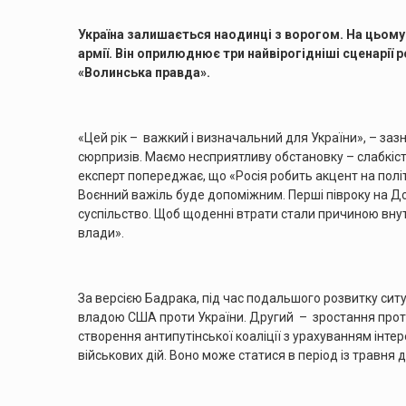
Україна залишається наодинці з ворогом. На цьому
армії. Він оприлюднює три найвірогідніші сценарії 
«Волинська правда».
«Цей рік – важкий і визначальний для України», – за
сюрпризів. Маємо несприятливу обстановку – слабкіс
експерт попереджає, що «Росія робить акцент на полі
Воєнний важіль буде допоміжним. Перші півроку на До
суспільство. Щоб щоденні втрати стали причиною внут
влади».
За версією Бадрака, під час подальшого розвитку ситуа
владою США проти України. Другий – зростання проти
створення антипутінської коаліції з урахуванням інтер
військових дій. Воно може статися в період із травня до