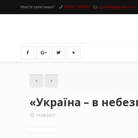
Маєте запитання?
(0332) 780293
vpravda@gmail.com
«Україна – в небез
19.04.2017