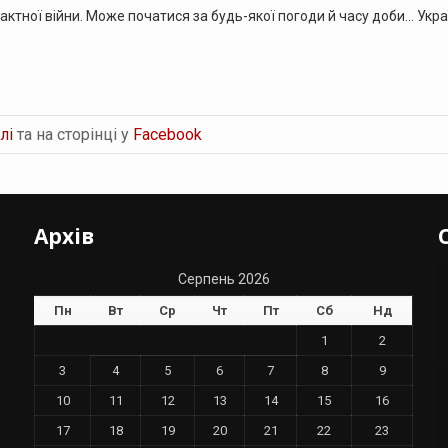
тактної війни. Може початися за будь-якої погоди й часу доби… Укра
лі
та на сторінці у
Facebook
Архів
Серпень 2026
Пн
Вт
Ср
Чт
Пт
Сб
Нд
1
2
3
4
5
6
7
8
9
10
11
12
13
14
15
16
17
18
19
20
21
22
23