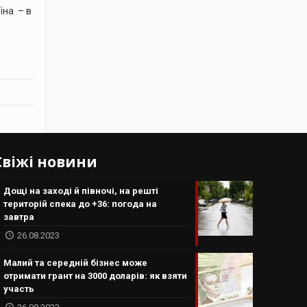
їна – в
Свіжі новини
Дощі на заході й півночі, на решті
територій спека до +36: погода на
завтра
26.08.2023
Малий та середній бізнес може
отримати грант на 3000 доларів: як взяти
участь