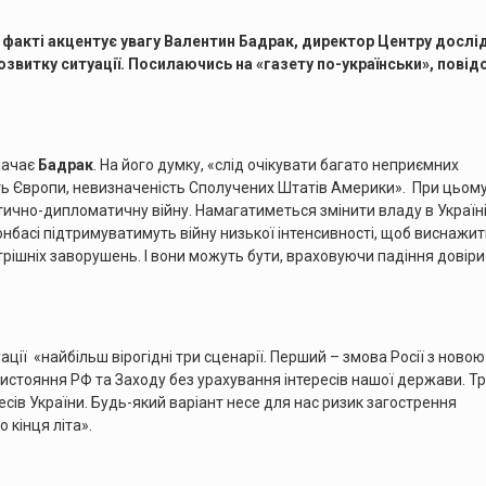
 факті акцентує увагу Валентин Бадрак, директор Центру досл
розвитку ситуації. Посилаючись на «газету по-українськи», пові
значає
Бадрак
. На його думку, «слід очікувати багато неприємних
ть Європи, невизначеність Сполучених Штатів Америки». При цьом
тично-дипломатичну війну. Намагатиметься змінити владу в Україні
нбасі підтримуватимуть війну низької інтенсивності, щоб виснажи
рішніх заворушень. І вони можуть бути, враховуючи падіння довіри
ції «найбільш вірогідні три сценарії. Перший – змова Росії з новою
стояння РФ та Заходу без урахування інтересів нашої держави. Тр
есів України. Будь-який варіант несе для нас ризик загострення
 кінця літа».