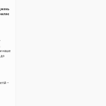
іджень
домляє
у
.
ти наше
 до
етій –