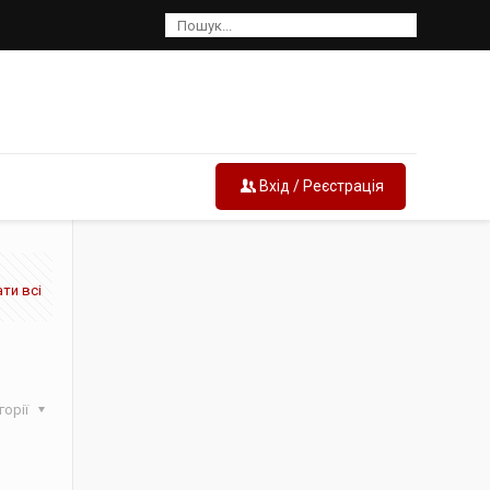
Вхід / Реєстрація
ти всі
горії