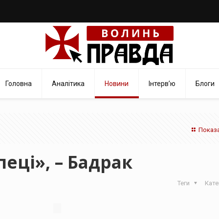
Головна
Аналітика
Новини
Інтерв’ю
Блоги
Показа
пеці», – Бадрак
Теги
Кате