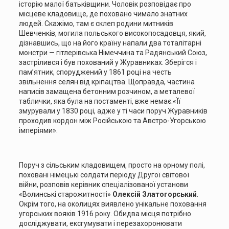
історію малої батьківщини. Чоловік розповідає про
місцеве кладовище, де поховано чимало знатних
людей. Скажімо, там є склеп родини митників
Шевченків, могила польського високопосадовця, який,
дізнавшись, що на його країну напали два тоталітарні
монстри — гітлерівська Німеччина та Радянський Союз,
застрілився і був похований у Журавниках. Зберігся і
пам’ятник, споруджений у 1861 році на честь
звільнення селян від кріпацтва. Щоправда, частина
написів замащена бетонним розчином, а металевої
таблички, яка була на постаменті, вже немає.«Її
змурували у 1830 році, адже у ті часи поруч Журавників
проходив кордон між Російською та Австро-Угорською
імперіями».
Поруч з сільським кладовищем, просто на орному полі,
поховані німецькі солдати періоду Другої світової
війни, розповів керівник спеціалізованої установи
«Волинські старожитності»
Олексій Златогорський
.
Окрім того, на околицях виявлено унікальне поховання
угорських вояків 1916 року. Обидва місця потрібно
досліджувати, ексгумувати і перезахоронювати