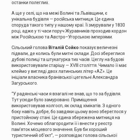
останки полеглих.
А ще у селі, що на межі Волині та Львівщини, є
унікальна будівля — російська митниця. Це єдина
споруда такого типу у нашому краї. Її змурували у 1830
році, адже у ті часи поруч Журавників проходив кордон
між Російською та Австро–Угорською імперіями.
Сільський голова
Віталій Сойко
показує величезні
підвали, де колись були митні склади. Досі збереглися
дубові полиці та штукатурка тих часів. Цеглу на будові
використовували старішу — XVIII століття. Чимало її має
клеймо у вигляді двох латинських літер «AZ». Це
ініціали власника бранівської цегельні Александра
Загурського.
“У радянські часи я взагалі не знав, що то за будівля.
Тут усюди було замуровано. Приміщення
використовував колгосп, як склад хімікатів. З одного
боку навіть добре, бо завдяки цьому воно збереглося у
пристойному стані. Це єдина збережена митниця на
Волині. Хочемо облагородити її і внести у реєстр
пам’яток місцевого значення. Був би хороший
туристичний об’єкт”, — розповідає голова сільської