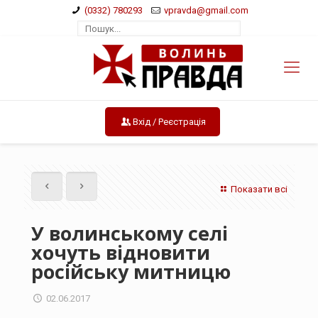
(0332) 780293
vpravda@gmail.com
Вхід / Реєстрація
Показати всі
У волинському селі
хочуть відновити
російську митницю
02.06.2017