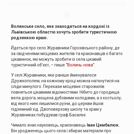
Волинське село, яке знаходиться на кордоні із
Львівською областю хочуть зробити туристичною
родзинкою краю.
Йдеться про село Журавники Горохівського району, де
за свідченями місцевих жителів та краєзнавців є багато
цікавинок, які можуть зробити із села цікавий
туристичний об’єкт, – пише
“Волинь-нова”
.
У селі Журавники, яке раніше йменувалося
Дружкополем, на кожному кроці можна наткнутися на
сліди минулого. Перекази місцевих старожилів
повняться цікавими відомостями. Нібито до городища
вела дорога, мощена дубовими колодами, а з костьолу,
від якого нині лишилися руїни, до церкви йшов
підземний хід. Двоповерхову школу та храм у
Журавниках побудував граф Басаліні.
Чимало знає науковець, краєзнавець
Іван Цимбалюк.
Він уродженець цього села і збирає матеріали про