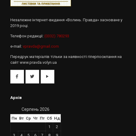
Незалежне інтернет-видання «Волинь. Правда» засноване у
2019 році.
Телефон редакції:
(0332) 780293
e-mail:
vpravda@gmail.com
Передрук матеріалів тільки за наявності гіперпосилання на
сайт www.pravda.volyn.ua
Архів
Серпень 2026
Пн
Вт
Ср
Чт
Пт
Сб
Нд
1
2
3
4
5
6
7
8
9