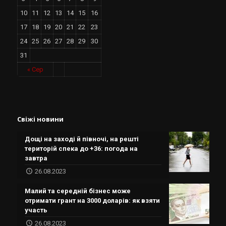
10
11
12
13
14
15
16
17
18
19
20
21
22
23
24
25
26
27
28
29
30
31
« Сер
Свіжі новини
Дощі на заході й півночі, на решті
територій спека до +36: погода на
завтра
26.08.2023
Малий та середній бізнес може
отримати грант на 3000 доларів: як взяти
участь
26.08.2023