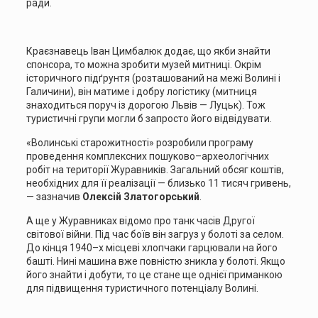
ради.
Краєзнавець Іван Цимбалюк додає, що якби знайти
спонсора, то можна зробити музей митниці. Окрім
історичного підґрунтя (розташований на межі Волині і
Галичини), він матиме і добру логістику (митниця
знаходиться поруч із дорогою Львів — Луцьк). Тож
туристичні групи могли б запросто його відвідувати.
«Волинські старожитності» розробили програму
проведення комплексних пошуково–археологічних
робіт на території Журавників. Загальний обсяг коштів,
необхідних для її реалізації — близько 11 тисяч гривень,
— зазначив
Олексій Златогорський
.
А ще у Журавниках відомо про танк часів Другої
світової війни. Під час боїв він загруз у болоті за селом.
До кінця 1940–х місцеві хлопчаки гарцювали на його
башті. Нині машина вже повністю зникла у болоті. Якщо
його знайти і добути, то це стане ще однієї приманкою
для підвищення туристичного потенціалу Волині.