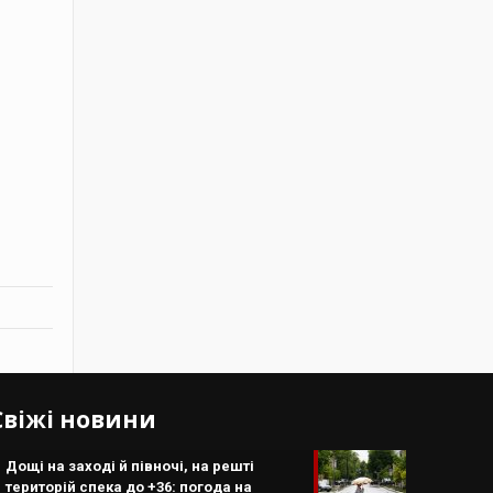
Свіжі новини
Дощі на заході й півночі, на решті
територій спека до +36: погода на