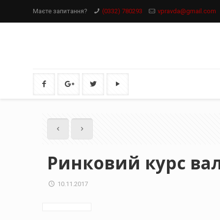
Маєте запитання?
(0332) 780293
vpravda@gmail.com
Ринковий курс ва
10.11.2017