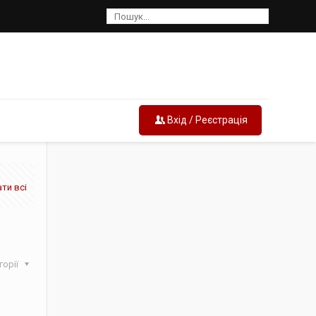
Вхід / Реєстрація
ти всі
горії