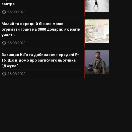
завтра
26.08.2023
Малий та середній бізнес може
отримати грант на 3000 доларів: як взяти
участь
26.08.2023
Захищав Київ та добивався передачі F-
16. Що відомо про загиблого льотчика
“Джуса”
26.08.2023