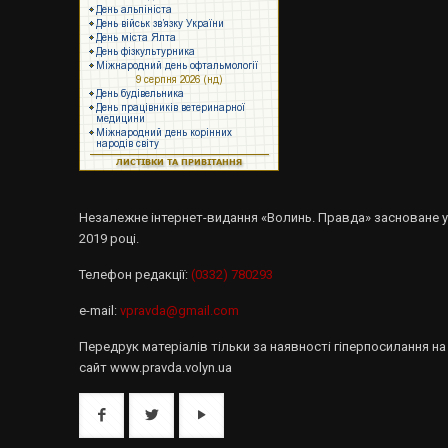
Незалежне інтернет-видання «Волинь. Правда» засноване 
2019 році.
Телефон редакції:
(0332) 780293
e-mail:
vpravda@gmail.com
Передрук матеріалів тільки за наявності гіперпосилання на
сайт www.pravda.volyn.ua