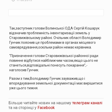
Так,заступник голови Волинської ОДА Сергій Кошарук
відзначив проблемність інвентаризації земель у
Старовижівському районі. Очільник області Володимир
Гунчик пояснив це проблемами в органах місцевого
самоврядування,оскільки район немає керівника.
“Призначення голови Старовижівської районної ради
повинне відбутися найближчим часом,якщо цього не
станеться,відповідальні понесуть покарання”,-
наголосив Гунчик.
Разом з тим,Володимир Гунчик зауважив,що і
впорядкування земельної документації має вирішитися
уже цього тижня.
Більше читайте новин на нашому
телеграм каналі
та на сторінці у
Facebook