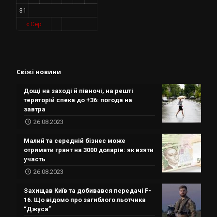
31
« Сер
Свіжі новини
Дощі на заході й півночі, на решті
територій спека до +36: погода на
завтра
26.08.2023
Малий та середній бізнес може
отримати грант на 3000 доларів: як взяти
участь
26.08.2023
Захищав Київ та добивався передачі F-
16. Що відомо про загиблого льотчика
“Джуса”