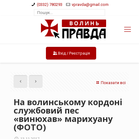
(0332) 780293
vpravda@gmail.com
Вхід / Реєстрація
Показати всі
На волинському кордоні
службовий пес
«винюхав» марихуану
(ФОТО)
13.11.2017