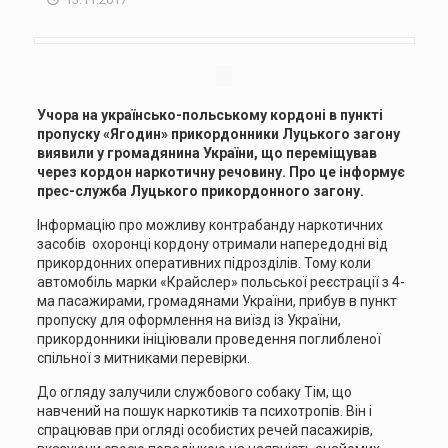
Учора на українсько-польському кордоні в пункті
пропуску «Ягодин» прикордонники Луцького загону
виявили у громадянина України, що переміщував
через кордон наркотичну речовину. Про це інформує
прес-служба Луцького прикордонного загону.
Інформацію про можливу контрабанду наркотичних
засобів охоронці кордону отримали напередодні від
прикордонних оперативних підрозділів. Тому коли
автомобіль марки «Крайслер» польської реєстрації з 4-
ма пасажирами, громадянами України, прибув в пункт
пропуску для оформлення на виїзд із України,
прикордонники ініціювали проведення поглибленої
спільної з митниками перевірки.
До огляду залучили службового собаку Тім, що
навчений на пошук наркотиків та психотропів. Він і
спрацював при огляді особистих речей пасажирів,