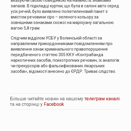
вказуючи своєю поведінкою на наявність знайомих
запахів. В підкладці куртки, що була в салоні авто серед
усіх речей, було виявлено поліетиленовий пакет з
вмістом речовини сіро – зеленого кольору за
зовнішніми ознаками схожої на маріхуану загальною
вагою 5,8 грам.
Слідчим відділом УСБУ у Волинській області за
направленим прикордонниками повідомленням про
виявлення ознак кримінального правопорушення
передбаченого статтею 305 ККУ «Контрабанда
наркотичних засобів, психотропних речовин, їх аналогів
чи прекурсорів або фальсифікованих лікарських
засобів», відомості внесено до ЄРДР. Триває слідство.
Більше читайте новин на нашому
телеграм каналі
та на сторінці у
Facebook