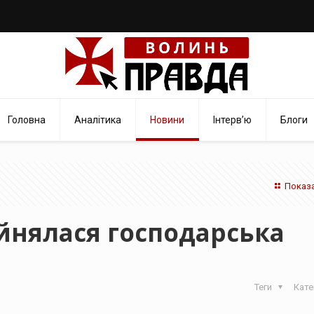
Головна
Аналітика
Новини
Інтерв’ю
Блоги
Показа
йнялася господарська
Теги
Кате