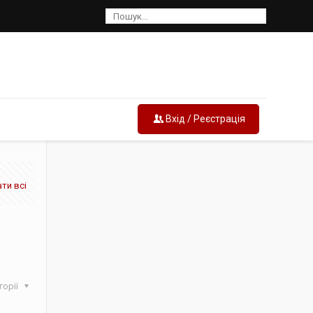
Вхід / Реєстрація
ти всі
горії