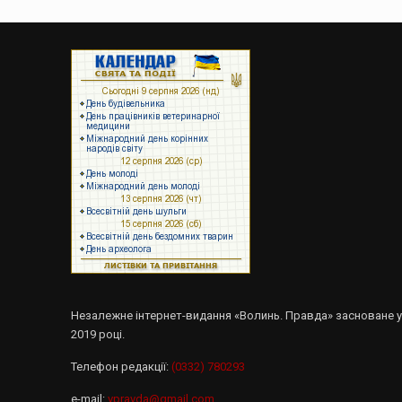
Незалежне інтернет-видання «Волинь. Правда» засноване 
2019 році.
Телефон редакції:
(0332) 780293
e-mail:
vpravda@gmail.com