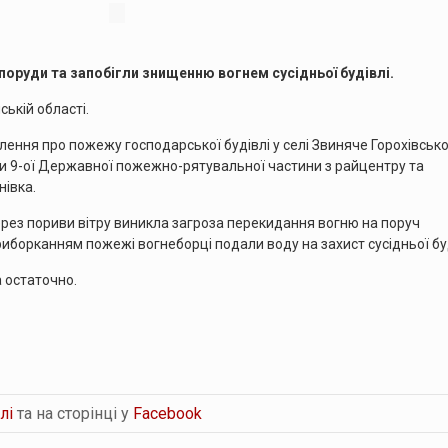
оруди та запобігли знищенню вогнем сусідньої будівлі.
ькій області.
лення про пожежу господарської будівлі у селі Звиняче Горохівськ
ики 9-ої Державної пожежно-рятувальної частини з райцентру та
івка.
ерез пориви вітру виникла загроза перекидання вогню на поруч
риборканням пожежі вогнеборці подали воду на захист сусідньої буд
а остаточно.
лі
та на сторінці у
Facebook