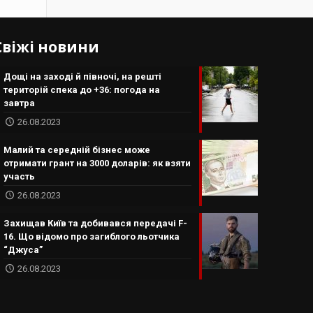
Свіжі новини
Дощі на заході й півночі, на решті
територій спека до +36: погода на
завтра
26.08.2023
Малий та середній бізнес може
отримати грант на 3000 доларів: як взяти
участь
26.08.2023
Захищав Київ та добивався передачі F-
16. Що відомо про загиблого льотчика
“Джуса”
26.08.2023