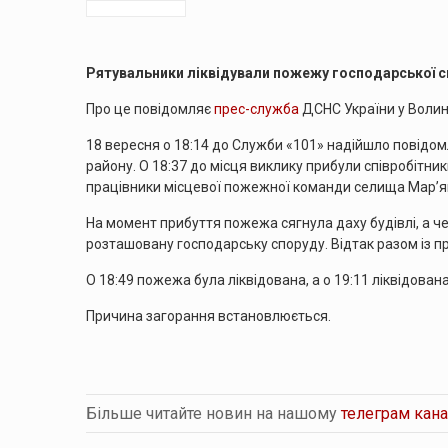
Рятувальники ліквідували пожежу господарської сп
Про це повідомляє
прес-служба
ДСНС України у Волинс
18 вересня о 18:14 до Служби «101» надійшло повідом
району. О 18:37 до місця виклику прибули співробітн
працівники місцевої пожежної команди селища Мар’ян
На момент прибуття пожежа сягнула даху будівлі, а ч
розташовану господарську споруду. Відтак разом із п
О 18:49 пожежа була ліквідована, а о 19:11 ліквідован
Причина загорання встановлюється.
Більше читайте новин на нашому
телеграм кана