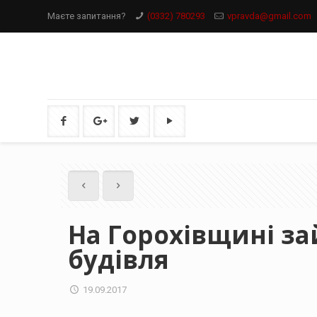
Маєте запитання?
(0332) 780293
vpravda@gmail.com
На Горохівщині за
будівля
19.09.2017