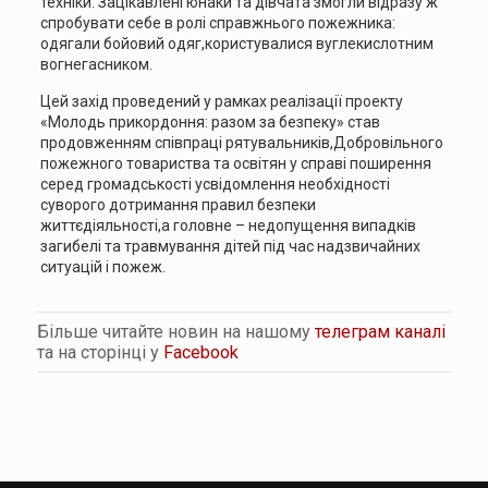
техніки. Зацікавлені юнаки та дівчата змогли відразу ж
спробувати себе в ролі справжнього пожежника:
одягали бойовий одяг,користувалися вуглекислотним
вогнегасником.
Цей захід проведений у рамках реалізації проекту
«Молодь прикордоння: разом за безпеку» став
продовженням співпраці рятувальників,Добровільного
пожежного товариства та освітян у справі поширення
серед громадськості усвідомлення необхідності
суворого дотримання правил безпеки
життєдіяльності,а головне – недопущення випадків
загибелі та травмування дітей під час надзвичайних
ситуацій і пожеж.
Більше читайте новин на нашому
телеграм каналі
та на сторінці у
Facebook