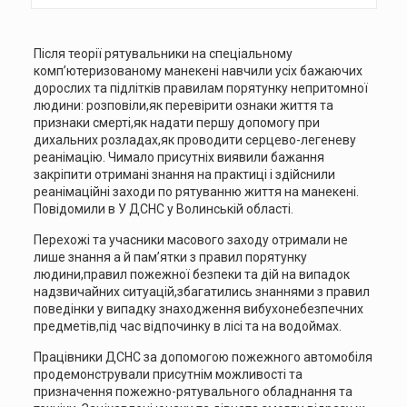
Після теорії рятувальники на спеціальному
комп’ютеризованому манекені навчили усіх бажаючих
дорослих та підлітків правилам порятунку непритомної
людини: розповіли,як перевірити ознаки життя та
признаки смерті,як надати першу допомогу при
дихальних розладах,як проводити серцево-легеневу
реанімацію. Чимало присутніх виявили бажання
закріпити отримані знання на практиці і здійснили
реанімаційні заходи по рятуванню життя на манекені.
Повідомили в У ДСНС у Волинській області.
Перехожі та учасники масового заходу отримали не
лише знання а й пам’ятки з правил порятунку
людини,правил пожежної безпеки та дій на випадок
надзвичайних ситуацій,збагатились знаннями з правил
поведінки у випадку знаходження вибухонебезпечних
предметів,під час відпочинку в лісі та на водоймах.
Працівники ДСНС за допомогою пожежного автомобіля
продемонстрували присутнім можливості та
призначення пожежно-рятувального обладнання та