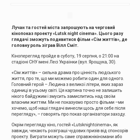
Лучан та гостей міста запрошують на черговий
кінопоказ проекту «Lutsk night cinema». Цього разу
глядачі зможуть подивитися фільм «Сім життів», де
головну роль зіграв Вілл Сміт.
Кіноперегляд пройде в суботу, 19 серпня, о 21:00 на
стадіоні СНУ імені Лесі Українки (вул. Ярощука, 30).
«Сім життів» – сильна драма про цінність людського
життя, про те, що ми можемо робити один для одного.
Головний герой – Людина з великої літери, яких зараз
одиниці в усьому світі. Ця картина точно не залишить
нікого байдужим і змусить замислитись над своїм
власним життям. Ми не показуємо просто фільми –ми
хочемо, щоб наші глядачі винесли щось для себе після
перегляду», – говорять про показ організатори заходу.
Окрім перегляду кіно, гостей «Lutsknightcinema», як
завжди, чекають розіграші чудових призів від спонсорів
проекту. Виграти можуть саме справжнікіномани або